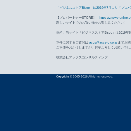
「ビジネスストアBisco」は2019年7月より「プ
【プロパートナーSTORE】
https://znews-online.
新しいサイトでのお買い物をお楽しみください!
※尚、当サイト「ビジネスストアBisco」は2019
本件に関するご質問は
accs@accs-c.co.jp
までお問
ご不便をおかけしますが、何卒よろしくお願い申し
株式会社アックスコンサルティング
Copyright © 2005-2026 All rights reserved.