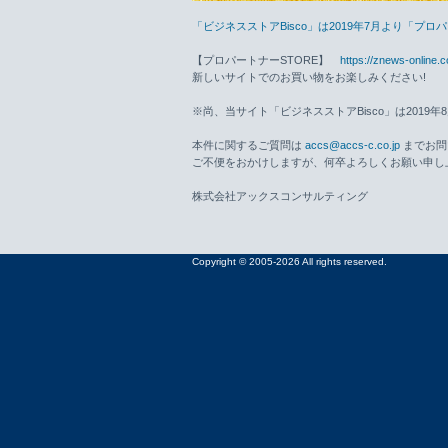
「ビジネスストアBisco」は2019年7月より「プ
【プロパートナーSTORE】
https://znews-online.
新しいサイトでのお買い物をお楽しみください!
※尚、当サイト「ビジネスストアBisco」は2019
本件に関するご質問は
accs@accs-c.co.jp
までお問
ご不便をおかけしますが、何卒よろしくお願い申し
株式会社アックスコンサルティング
Copyright © 2005-2026 All rights reserved.