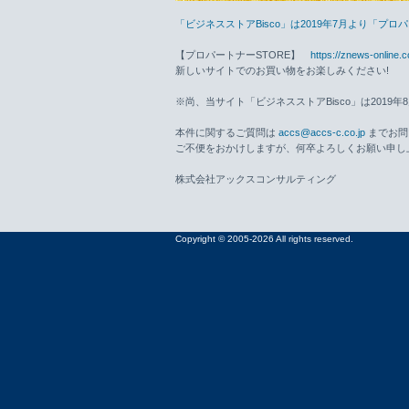
「ビジネスストアBisco」は2019年7月より「プ
【プロパートナーSTORE】
https://znews-online.
新しいサイトでのお買い物をお楽しみください!
※尚、当サイト「ビジネスストアBisco」は2019
本件に関するご質問は
accs@accs-c.co.jp
までお問
ご不便をおかけしますが、何卒よろしくお願い申し
株式会社アックスコンサルティング
Copyright © 2005-2026 All rights reserved.