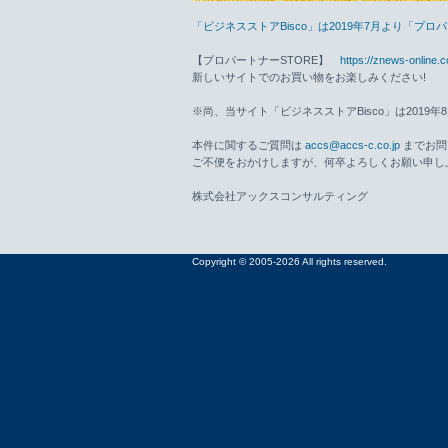
「ビジネスストアBisco」は2019年7月より「プ
【プロパートナーSTORE】
https://znews-online.
新しいサイトでのお買い物をお楽しみください!
※尚、当サイト「ビジネスストアBisco」は2019
本件に関するご質問は
accs@accs-c.co.jp
までお問
ご不便をおかけしますが、何卒よろしくお願い申し
株式会社アックスコンサルティング
Copyright © 2005-2026 All rights reserved.